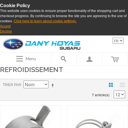
Cookie Policy
This website uses cookies to ensure proper functionality of the shopping cart and
checkout progress. By continuing to browse the site you are agreeing to the use of
cookies.
Click here to learn about cookie settings.
Accept
Decline
Menu
REFROIDISSEMENT
TRIER PAR
7 article(s)