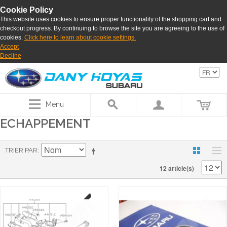
Cookie Policy
This website uses cookies to ensure proper functionality of the shopping cart and
checkout progress. By continuing to browse the site you are agreeing to the use of
cookies.
Click here to learn about cookie settings.
Accept
Decline
Menu
ECHAPPEMENT
TRIER PAR
12 article(s)