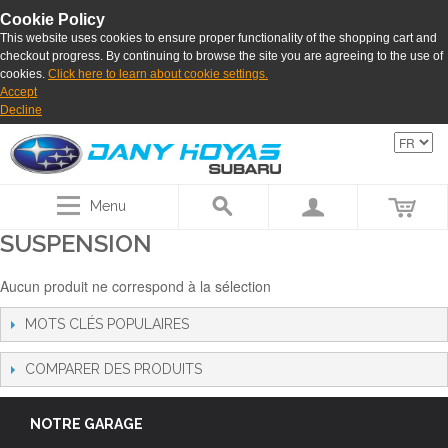
Cookie Policy
This website uses cookies to ensure proper functionality of the shopping cart and
checkout progress. By continuing to browse the site you are agreeing to the use of
cookies.
Click here to learn about cookie settings.
Accept
Decline
Menu
SUSPENSION
Aucun produit ne correspond à la sélection
MOTS CLÉS POPULAIRES
COMPARER DES PRODUITS
NOTRE GARAGE