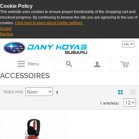
Cookie Policy
This website uses cookies to ensure proper functionality of the shopping cart and
checkout progress. By continuing to browse the site you are agreeing to the use of
cookies.
Click here to learn about cookie settings.
Accept
Decline
Menu
ACCESSOIRES
TRIER PAR
1 article(s)