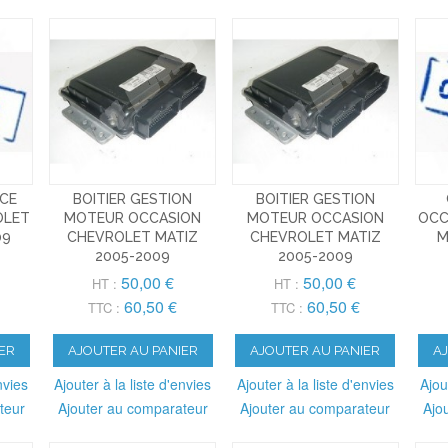
ACE
BOITIER GESTION
BOITIER GESTION
OLET
MOTEUR OCCASION
MOTEUR OCCASION
OCC
09
CHEVROLET MATIZ
CHEVROLET MATIZ
M
2005-2009
2005-2009
50,00 €
50,00 €
HT :
HT :
60,50 €
60,50 €
TTC :
TTC :
ER
AJOUTER AU PANIER
AJOUTER AU PANIER
A
nvies
Ajouter à la liste d'envies
Ajouter à la liste d'envies
Ajou
teur
Ajouter au comparateur
Ajouter au comparateur
Ajo