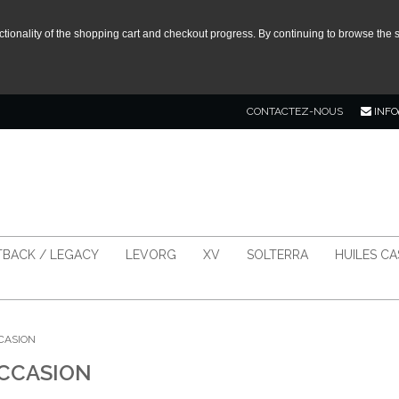
tionality of the shopping cart and checkout progress. By continuing to browse the s
CONTACTEZ-NOUS
INFO
BACK / LEGACY
LEVORG
XV
SOLTERRA
HUILES C
CCASION
OCCASION