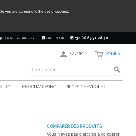
ite you are agreeing to the use of cookies.
@HOYAS-SUBARU.BE
FACEBOOK
+32 (0) 65 31 28 40
COMPTE
PANIER
ASTROL
MERCHANDISING
PIÈCES CHEVROLET
COMPARER DES PRODUITS
Vous n'avez pas d'articles à comparer.