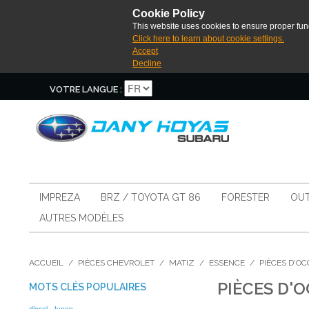
Cookie Policy
This website uses cookies to ensure proper func
Click here to learn about cookie settings.
Accept
Decline
VOTRE LANGUE :
IMPREZA
BRZ / TOYOTA GT 86
FORESTER
OUT
AUTRES MODÈLES
ACCUEIL
/
PIÈCES CHEVROLET
/
MATIZ
/
ESSENCE
/
PIÈCES D'O
PIÈCES D'
MOTS CLÉS POPULAIRES
diesel
tunap