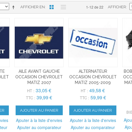
1-12 de 22
AFFICHER EN
AFFICHER
ITE
AILE AVANT GAUCHE
ALTERNATEUR
BOB
OLET
OCCASION CHEVROLET
OCCASION CHEVROLET
OCC
MATIZ 2007
MATIZ 2005-2009
MAT
33,05 €
49,58 €
HT :
HT :
39,99 €
59,99 €
TTC :
TTC :
ER
AJOUTER AU PANIER
AJOUTER AU PANIER
BI
Ajou
nvies
Ajouter à la liste d'envies
Ajouter à la liste d'envies
Ajo
teur
Ajouter au comparateur
Ajouter au comparateur