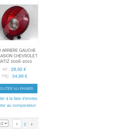
U ARRIERE GAUCHE
ASION CHEVROLET
ATIZ 2006-2010
28,92 €
HT :
34,99 €
TTC :
JOUTER AU PANIER
ter à la liste d'envies
uter au comparateur
2
1