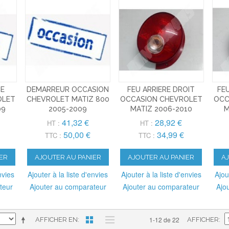
HE
DEMARREUR OCCASION
FEU ARRIERE DROIT
FE
OLET
CHEVROLET MATIZ 800
OCCASION CHEVROLET
OCC
09
2005-2009
MATIZ 2006-2010
M
41,32 €
28,92 €
HT :
HT :
50,00 €
34,99 €
TTC :
TTC :
ER
AJOUTER AU PANIER
AJOUTER AU PANIER
A
nvies
Ajouter à la liste d'envies
Ajouter à la liste d'envies
Ajou
teur
Ajouter au comparateur
Ajouter au comparateur
Ajo
1-12 de 22
AFFICHER EN
AFFICHER