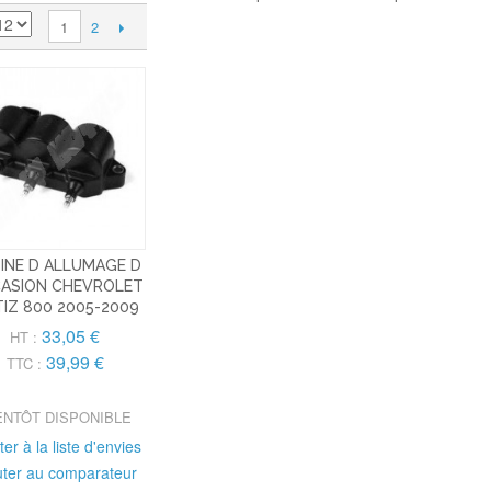
2
1
INE D ALLUMAGE D
ASION CHEVROLET
IZ 800 2005-2009
33,05 €
HT :
39,99 €
TTC :
ENTÔT DISPONIBLE
ter à la liste d'envies
uter au comparateur