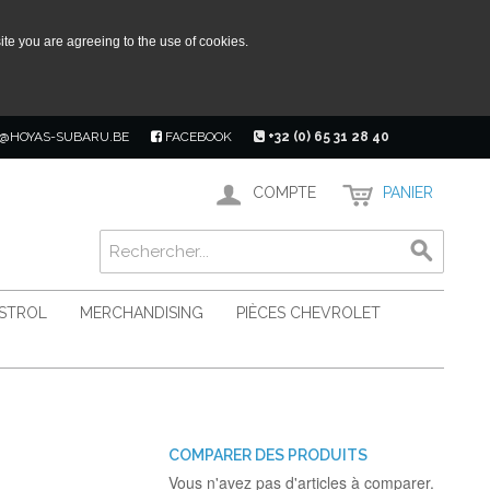
ite you are agreeing to the use of cookies.
@HOYAS-SUBARU.BE
FACEBOOK
+32 (0) 65 31 28 40
COMPTE
PANIER
ASTROL
MERCHANDISING
PIÈCES CHEVROLET
COMPARER DES PRODUITS
Vous n'avez pas d'articles à comparer.