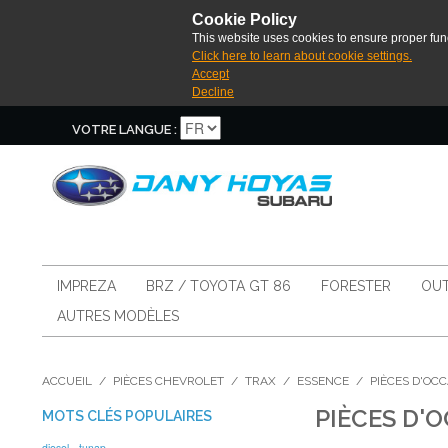
Cookie Policy
This website uses cookies to ensure proper func
Click here to learn about cookie settings.
Accept
Decline
VOTRE LANGUE :
IMPREZA
BRZ / TOYOTA GT 86
FORESTER
OUT
AUTRES MODÈLES
ACCUEIL
/
PIÈCES CHEVROLET
/
TRAX
/
ESSENCE
/
PIÈCES D'OC
PIÈCES D'
MOTS CLÉS POPULAIRES
diesel
tunap