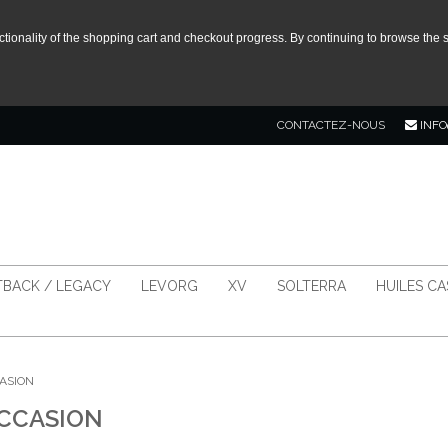
tionality of the shopping cart and checkout progress. By continuing to browse the s
CONTACTEZ-NOUS
INFO
BACK / LEGACY
LEVORG
XV
SOLTERRA
HUILES C
CASION
OCCASION