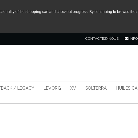
tionality of the shopping cart and checkout progress. By continuing to browse the s
CONTACTEZ-NOUS
INFO
BACK / LEGACY
LEVORG
XV
SOLTERRA
HUILES C