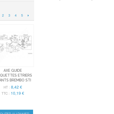
2
3
4
5
AXE GUIDE
QUETTES ETRIERS
ANTS BREMBO STI
8,42 €
HT :
10,19 €
TTC :
JOUTER AU PANIER