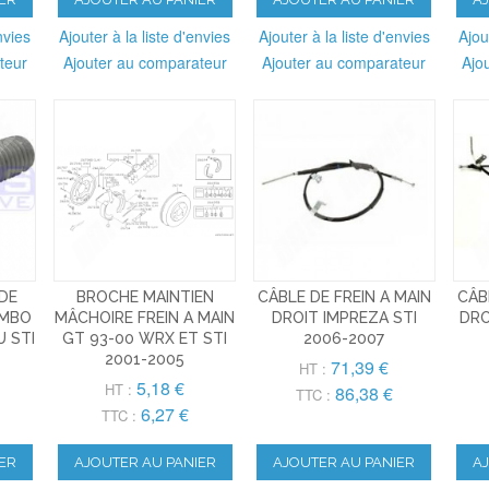
nvies
Ajouter à la liste d'envies
Ajouter à la liste d'envies
Ajou
teur
Ajouter au comparateur
Ajouter au comparateur
Ajo
DE
BROCHE MAINTIEN
CÂBLE DE FREIN A MAIN
CÂB
EMBO
MÂCHOIRE FREIN A MAIN
DROIT IMPREZA STI
DRO
U STI
GT 93-00 WRX ET STI
2006-2007
2001-2005
71,39 €
HT :
5,18 €
HT :
86,38 €
TTC :
6,27 €
TTC :
ER
AJOUTER AU PANIER
AJOUTER AU PANIER
A