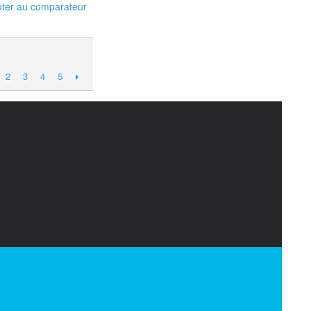
uter au comparateur
2
3
4
5