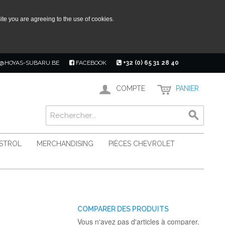
ite you are agreeing to the use of cookies.
@HOYAS-SUBARU.BE
FACEBOOK
+32 (0) 65 31 28 40
COMPTE
PANIER
ASTROL
MERCHANDISING
PIÈCES CHEVROLET
COMPARER DES PRODUITS
Vous n'avez pas d'articles à comparer.