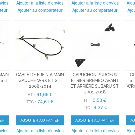
nvies
Ajouter à la liste d'envies
Ajouter à la liste d'envies
Ajou
teur
Ajouter au comparateur
Ajouter au comparateur
Ajo
MAIN
CÂBLE DE FREIN A MAIN
CAPUCHON PURGEUR
C
STI
GAUCHE WRX ET STI
ETRIER BREMBO AVANT
ST
2008-2014
ET ARRIÉRE SUBARU STI
WRX
2001-2018
61,66 €
HT :
3,53 €
HT :
74,61 €
TTC :
4,27 €
TTC :
ER
AJOUTER AU PANIER
AJOUTER AU PANIER
A
nvies
Ajouter à la liste d'envies
Ajouter à la liste d'envies
Ajou