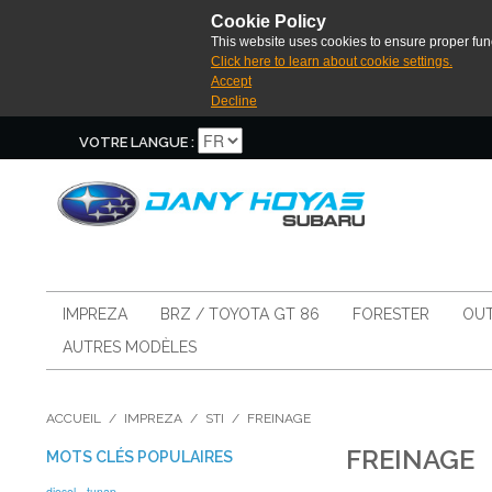
Cookie Policy
This website uses cookies to ensure proper func
Click here to learn about cookie settings.
Accept
Decline
VOTRE LANGUE :
IMPREZA
BRZ / TOYOTA GT 86
FORESTER
OUT
AUTRES MODÈLES
ACCUEIL
/
IMPREZA
/
STI
/
FREINAGE
FREINAGE
MOTS CLÉS POPULAIRES
diesel
tunap