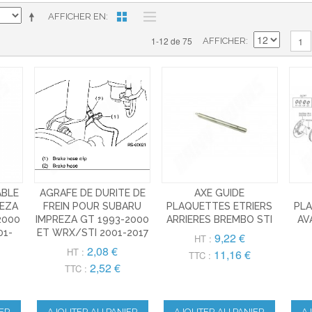
AFFICHER EN
1-12 de 75
1
AFFICHER
ÂBLE
AGRAFE DE DURITE DE
AXE GUIDE
REZA
FREIN POUR SUBARU
PLAQUETTES ETRIERS
PLA
2000
IMPREZA GT 1993-2000
ARRIERES BREMBO STI
AV
01-
ET WRX/STI 2001-2017
9,22 €
HT :
2,08 €
HT :
11,16 €
TTC :
2,52 €
TTC :
ER
AJOUTER AU PANIER
AJOUTER AU PANIER
A