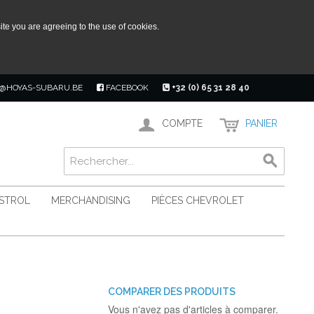
ite you are agreeing to the use of cookies.
@HOYAS-SUBARU.BE
FACEBOOK
+32 (0) 65 31 28 40
COMPTE
PANIER
ASTROL
MERCHANDISING
PIÈCES CHEVROLET
COMPARER DES PRODUITS
Vous n'avez pas d'articles à comparer.