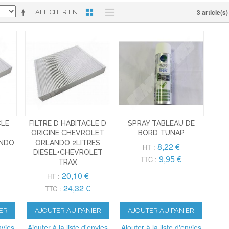
3 article(s)
AFFICHER EN
CLE
FILTRE D HABITACLE D
SPRAY TABLEAU DE
ORIGINE CHEVROLET
BORD TUNAP
ANDO
ORLANDO 2LITRES
8,22 €
HT :
DIESEL+CHEVROLET
9,95 €
TTC :
TRAX
20,10 €
HT :
24,32 €
TTC :
ER
AJOUTER AU PANIER
AJOUTER AU PANIER
nvies
Ajouter à la liste d'envies
Ajouter à la liste d'envies