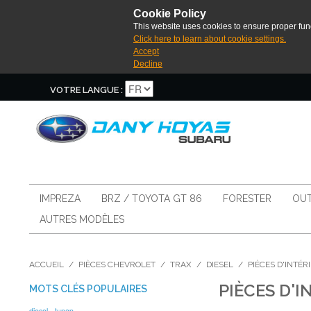
Cookie Policy
This website uses cookies to ensure proper func
Click here to learn about cookie settings.
Accept
Decline
VOTRE LANGUE :
IMPREZA
BRZ / TOYOTA GT 86
FORESTER
OUT
AUTRES MODÈLES
ACCUEIL
/
PIÈCES CHEVROLET
/
TRAX
/
DIESEL
/
PIÈCES D'INTÉR
PIÈCES D'I
MOTS CLÉS POPULAIRES
diesel
tunap