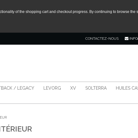
tionality of the shopping cart and checkout progress. By continuing to browse the s
CONTACTEZ-NOUS
INFO
BACK / LEGACY
LEVORG
XV
SOLTERRA
HUILES C
IEUR
NTÉRIEUR