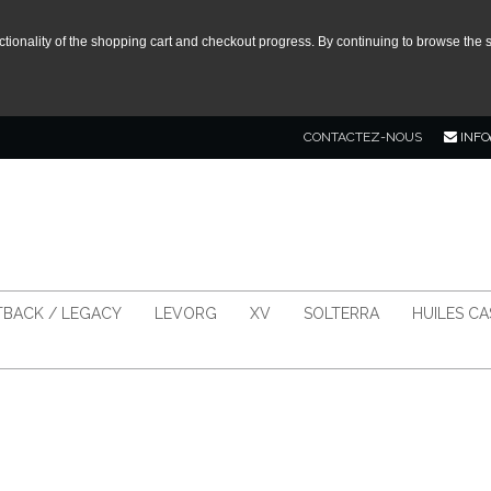
tionality of the shopping cart and checkout progress. By continuing to browse the s
CONTACTEZ-NOUS
INFO
BACK / LEGACY
LEVORG
XV
SOLTERRA
HUILES C