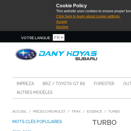
Cookie Policy
This website uses cookies to ensure proper func
Click here to learn about cookie settings.
Accept
Decline
VOTRE LANGUE :
IMPREZA
BRZ / TOYOTA GT 86
FORESTER
OUT
AUTRES MODÈLES
ACCUEIL
/
PIÈCES CHEVROLET
/
TRAX
/
ESSENCE
/
TURBO
TURBO
MOTS CLÉS POPULAIRES
diesel
tunap