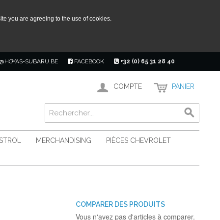
ite you are agreeing to the use of cookies.
@HOYAS-SUBARU.BE
FACEBOOK
+32 (0) 65 31 28 40
COMPTE
PANIER
ASTROL
MERCHANDISING
PIÈCES CHEVROLET
COMPARER DES PRODUITS
Vous n'avez pas d'articles à comparer.