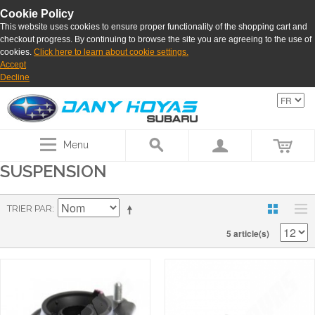
Cookie Policy
This website uses cookies to ensure proper functionality of the shopping cart and
checkout progress. By continuing to browse the site you are agreeing to the use of
cookies.
Click here to learn about cookie settings.
Accept
Decline
Menu
SUSPENSION
TRIER PAR
5 article(s)