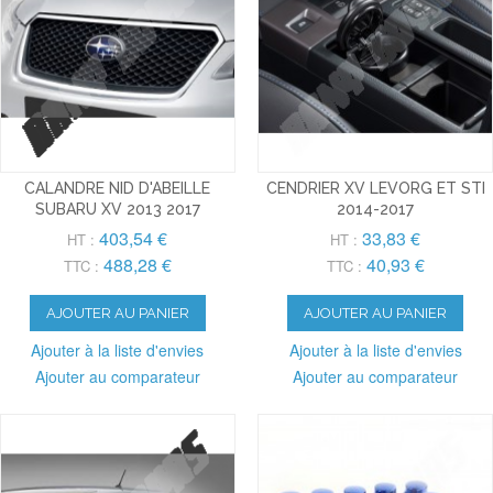
CALANDRE NID D'ABEILLE
CENDRIER XV LEVORG ET STI
SUBARU XV 2013 2017
2014-2017
403,54 €
33,83 €
HT :
HT :
488,28 €
40,93 €
TTC :
TTC :
AJOUTER AU PANIER
AJOUTER AU PANIER
Ajouter à la liste d'envies
Ajouter à la liste d'envies
Ajouter au comparateur
Ajouter au comparateur