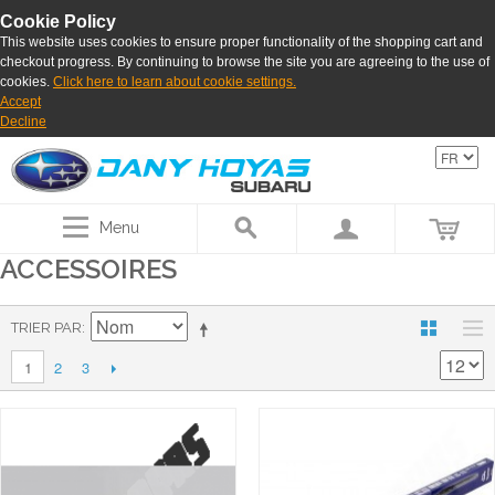
Cookie Policy
This website uses cookies to ensure proper functionality of the shopping cart and
checkout progress. By continuing to browse the site you are agreeing to the use of
cookies.
Click here to learn about cookie settings.
Accept
Decline
Menu
ACCESSOIRES
TRIER PAR
2
3
1