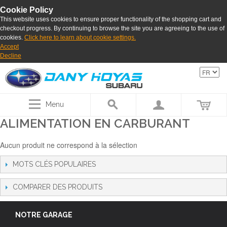
Cookie Policy
This website uses cookies to ensure proper functionality of the shopping cart and
checkout progress. By continuing to browse the site you are agreeing to the use of
cookies.
Click here to learn about cookie settings.
Accept
Decline
Menu
ALIMENTATION EN CARBURANT
Aucun produit ne correspond à la sélection
MOTS CLÉS POPULAIRES
COMPARER DES PRODUITS
NOTRE GARAGE