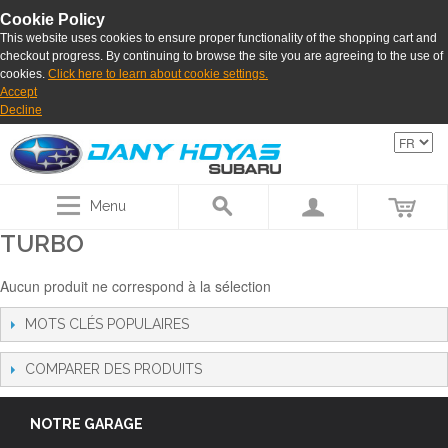
Cookie Policy
This website uses cookies to ensure proper functionality of the shopping cart and
checkout progress. By continuing to browse the site you are agreeing to the use of
cookies.
Click here to learn about cookie settings.
Accept
Decline
Menu
TURBO
Aucun produit ne correspond à la sélection
MOTS CLÉS POPULAIRES
COMPARER DES PRODUITS
NOTRE GARAGE