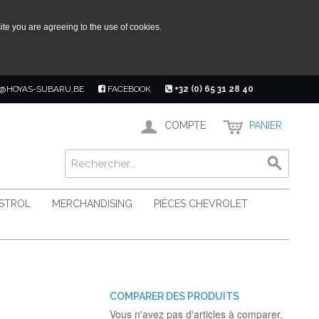
ite you are agreeing to the use of cookies.
@HOYAS-SUBARU.BE
FACEBOOK
+32 (0) 65 31 28 40
COMPTE
PANIER
ASTROL
MERCHANDISING
PIÈCES CHEVROLET
COMPARER DES PRODUITS
Vous n'avez pas d'articles à comparer.