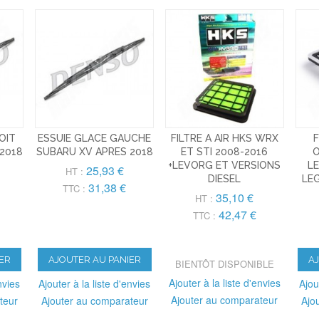
OIT
ESSUIE GLACE GAUCHE
FILTRE A AIR HKS WRX
F
2018
SUBARU XV APRES 2018
ET STI 2008-2016
O
+LEVORG ET VERSIONS
L
25,93 €
HT :
DIESEL
LE
31,38 €
TTC :
35,10 €
HT :
42,47 €
TTC :
ER
AJOUTER AU PANIER
A
BIENTÔT DISPONIBLE
Ajouter à la liste d'envies
nvies
Ajouter à la liste d'envies
Ajou
Ajouter au comparateur
teur
Ajouter au comparateur
Ajo