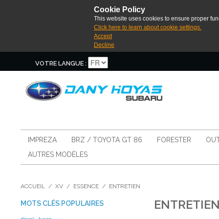
Cookie Policy
This website uses cookies to ensure proper func
Click here to learn about cookie settings.
Accept
Decline
VOTRE LANGUE :
IMPREZA
BRZ / TOYOTA GT 86
FORESTER
OUT
AUTRES MODÈLES
ACCUEIL
/
XV
/
ESSENCE
/
ENTRETIEN
ENTRETIE
MOTS CLÉS POPULAIRES
diesel
tunap