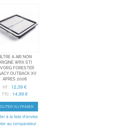
ILTRE A AIR NON
RIGINE WRX STI
EVORG FORESTER
GACY OUTBACK XV
APRES 2008
12,39 €
HT :
14,99 €
TTC :
JOUTER AU PANIER
ter à la liste d'envies
uter au comparateur