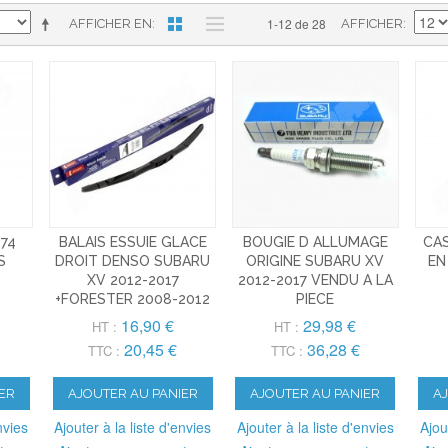
1-12 de 28
AFFICHER EN
AFFICHER
974
BALAIS ESSUIE GLACE
BOUGIE D ALLUMAGE
CA
S
DROIT DENSO SUBARU
ORIGINE SUBARU XV
EN
XV 2012-2017
2012-2017 VENDU A LA
+FORESTER 2008-2012
PIECE
16,90 €
29,98 €
HT :
HT :
20,45 €
36,28 €
TTC :
TTC :
ER
AJOUTER AU PANIER
AJOUTER AU PANIER
A
nvies
Ajouter à la liste d'envies
Ajouter à la liste d'envies
Ajou