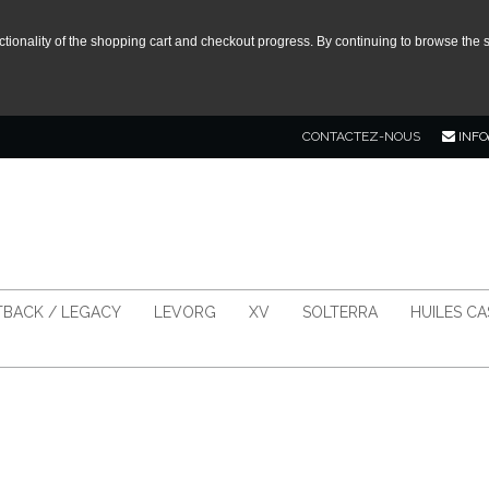
tionality of the shopping cart and checkout progress. By continuing to browse the s
CONTACTEZ-NOUS
INFO
BACK / LEGACY
LEVORG
XV
SOLTERRA
HUILES C
N