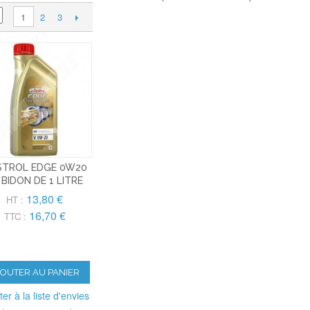
2
3
1
STROL EDGE 0W20
 BIDON DE 1 LITRE
13,80 €
HT :
16,70 €
TTC :
JOUTER AU PANIER
ter à la liste d'envies