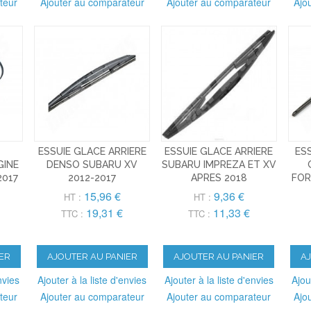
teur
Ajouter au comparateur
Ajouter au comparateur
Ajo
ESSUIE GLACE ARRIERE
ESSUIE GLACE ARRIERE
ES
GINE
DENSO SUBARU XV
SUBARU IMPREZA ET XV
2017
2012-2017
APRES 2018
FOR
15,96 €
9,36 €
HT :
HT :
19,31 €
11,33 €
TTC :
TTC :
ER
AJOUTER AU PANIER
AJOUTER AU PANIER
A
nvies
Ajouter à la liste d'envies
Ajouter à la liste d'envies
Ajou
teur
Ajouter au comparateur
Ajouter au comparateur
Ajo