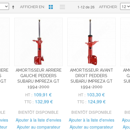
1-12 de 26
AFFICHER EN
AFFICHER
IERE
AMORTISSEUR ARRIERE
AMORTISSEUR AVANT
AM
S
GAUCHE PEDDERS
DROIT PEDDERS
G
 GT
SUBARU IMPREZA GT
SUBARU IMPREZA GT
SU
1994-2000
1994-2000
109,91 €
103,30 €
HT :
HT :
132,99 €
124,99 €
TTC :
TTC :
BLE
BIENTÔT DISPONIBLE
BIENTÔT DISPONIBLE
BI
nvies
Ajouter à la liste d'envies
Ajouter à la liste d'envies
Ajou
teur
Ajouter au comparateur
Ajouter au comparateur
Ajo