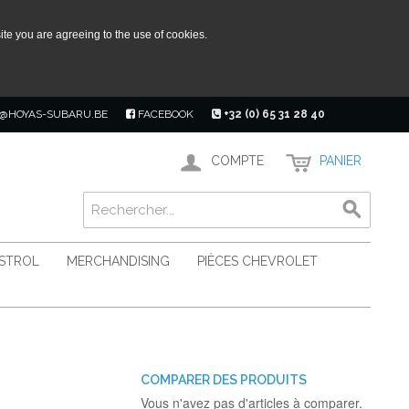
ite you are agreeing to the use of cookies.
@HOYAS-SUBARU.BE
FACEBOOK
+32 (0) 65 31 28 40
COMPTE
PANIER
ASTROL
MERCHANDISING
PIÈCES CHEVROLET
COMPARER DES PRODUITS
Vous n'avez pas d'articles à comparer.