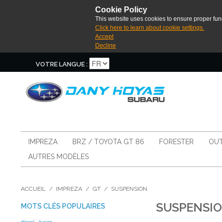
Cookie Policy
This website uses cookies to ensure proper func
Click here to learn about cookie settings.
Accept
Decline
VOTRE LANGUE :
IMPREZA
BRZ / TOYOTA GT 86
FORESTER
OUT
AUTRES MODÈLES
ACCUEIL
/
IMPREZA
/
GT
/
SUSPENSION
SUSPENSI
MOTS CLÉS POPULAIRES
diesel
tunap