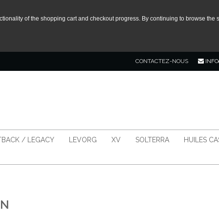
tionality of the shopping cart and checkout progress. By continuing to browse the s
CONTACTEZ-NOUS
INFO
BACK / LEGACY
LEVORG
XV
SOLTERRA
HUILES C
ON