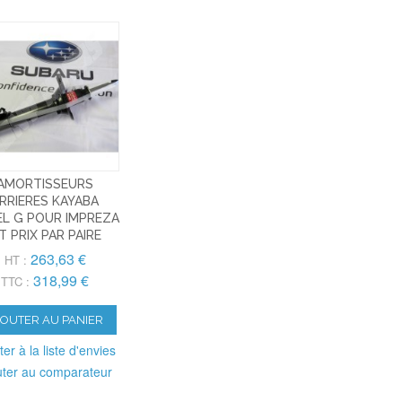
AMORTISSEURS
RRIERES KAYABA
EL G POUR IMPREZA
T PRIX PAR PAIRE
263,63 €
HT :
318,99 €
TTC :
JOUTER AU PANIER
ter à la liste d'envies
uter au comparateur