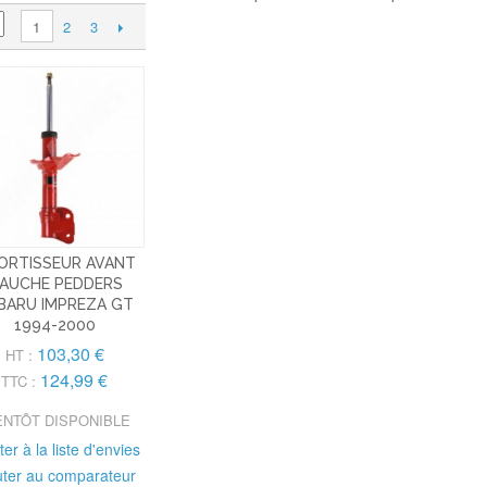
2
3
1
ORTISSEUR AVANT
AUCHE PEDDERS
BARU IMPREZA GT
1994-2000
103,30 €
HT :
124,99 €
TTC :
ENTÔT DISPONIBLE
ter à la liste d'envies
uter au comparateur