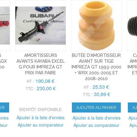
S
AMORTISSEURS
BUTÉE D'AMORTISSEUR
C
AGX
AVANTS KAYABA EXCEL
AVANT SUR TIGE
AM
00
G POUR IMPREZA GT
IMPREZA GT 1993-2000
IMP
PRIX PAR PAIRE
+ WRX 2001-2005 ET
E
2008-2010
190,08 €
HT :
25,53 €
HT :
230,00 €
TTC :
30,89 €
TTC :
ER
AJOUTER AU PANIER
A
BIENTÔT DISPONIBLE
Ajouter à la liste d'envies
nvies
Ajouter à la liste d'envies
Ajou
Ajouter au comparateur
teur
Ajouter au comparateur
Ajo