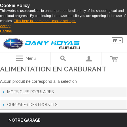
Cookie Policy
This website uses cookies to ensure proper functionality of the shopping cart and
checkout progress. By continuing to browse the site you are agreeing to the use of
cookies.
Click here to learn about cookie settings.
Accept
Decline
Menu
ALIMENTATION EN CARBURANT
Aucun produit ne correspond à la sélection
MOTS CLÉS POPULAIRES
COMPARER DES PRODUITS
NOTRE GARAGE