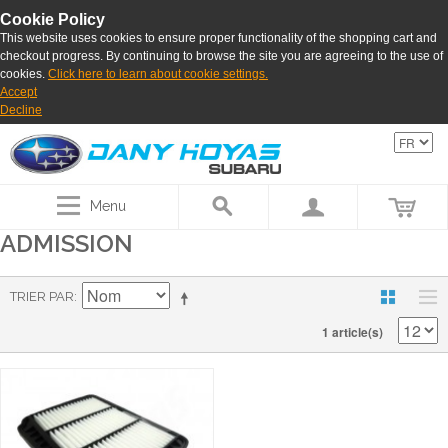
Cookie Policy
This website uses cookies to ensure proper functionality of the shopping cart and
checkout progress. By continuing to browse the site you are agreeing to the use of
cookies.
Click here to learn about cookie settings.
Accept
Decline
Menu
ADMISSION
TRIER PAR
1 article(s)