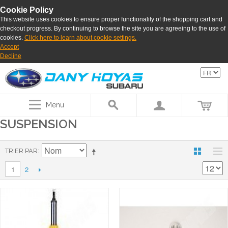
Cookie Policy
This website uses cookies to ensure proper functionality of the shopping cart and
checkout progress. By continuing to browse the site you are agreeing to the use of
cookies.
Click here to learn about cookie settings.
Accept
Decline
Menu
SUSPENSION
TRIER PAR
2
1