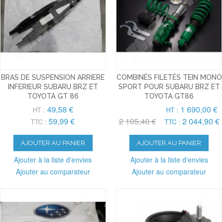
BRAS DE SUSPENSION ARRIERE
COMBINÉS FILETÉS TEIN MONO
INFERIEUR SUBARU BRZ ET
SPORT POUR SUBARU BRZ ET
TOYOTA GT 86
TOYOTA GT86
49,58 €
1 690,00 €
HT :
HT :
59,99 €
2 105,40 €
2 044,90 €
TTC :
TTC :
AJOUTER AU PANIER
AJOUTER AU PANIER
Ajouter à la liste d'envies
Ajouter à la liste d'envies
Ajouter au comparateur
Ajouter au comparateur