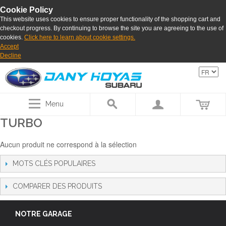
Cookie Policy
This website uses cookies to ensure proper functionality of the shopping cart and
checkout progress. By continuing to browse the site you are agreeing to the use of
cookies.
Click here to learn about cookie settings.
Accept
Decline
Menu
TURBO
Aucun produit ne correspond à la sélection
MOTS CLÉS POPULAIRES
COMPARER DES PRODUITS
NOTRE GARAGE