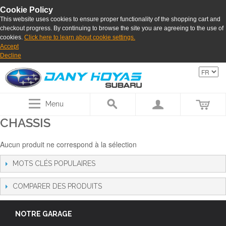
Cookie Policy
This website uses cookies to ensure proper functionality of the shopping cart and
checkout progress. By continuing to browse the site you are agreeing to the use of
cookies.
Click here to learn about cookie settings.
Accept
Decline
Menu
CHASSIS
Aucun produit ne correspond à la sélection
MOTS CLÉS POPULAIRES
COMPARER DES PRODUITS
NOTRE GARAGE