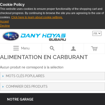
Cookie Policy
This website uses cookies to ensure proper functionality of the shopping cart and
checkout progress. By continuing to browse the site you are agreeing to the use of
cookies.
Click here to learn about cookie settings.
Accept
Decline
Menu
ALIMENTATION EN CARBURANT
Aucun produit ne correspond à la sélection
MOTS CLÉS POPULAIRES
COMPARER DES PRODUITS
NOTRE GARAGE