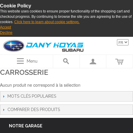
Cookie Policy
This website uses cookies to ensure proper functionality of the shopping cart and
checkout progress. By continuing to browse the site you are agreeing to the use of
cookies.
Click here to learn about cookie settings.
Accept
Decline
Menu
CARROSSERIE
Aucun produit ne correspond à la sélection
MOTS CLÉS POPULAIRES
COMPARER DES PRODUITS
NOTRE GARAGE