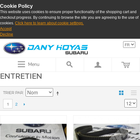
Cookie Policy
This website uses cookies to ensure proper functionality of the shopping cart and
checkout progress. By continuing to browse the site you are agreeing to the use of
cookies.
Click here to learn about cookie settings.
Accept
Decline
Menu
ENTRETIEN
TRIER PAR
2
1