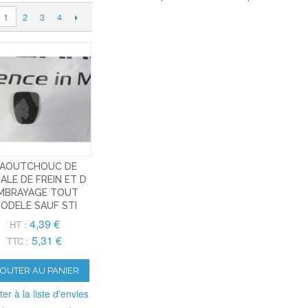
2
3
4
1
AOUTCHOUC DE
ALE DE FREIN ET D
MBRAYAGE TOUT
ODELE SAUF STI
4,39 €
HT :
5,31 €
TTC :
JOUTER AU PANIER
ter à la liste d'envies