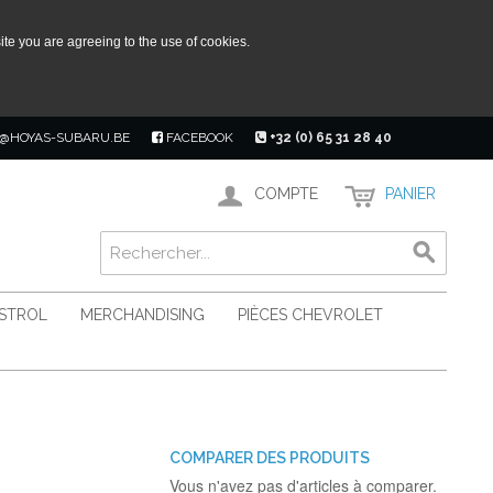
ite you are agreeing to the use of cookies.
@HOYAS-SUBARU.BE
FACEBOOK
+32 (0) 65 31 28 40
COMPTE
PANIER
ASTROL
MERCHANDISING
PIÈCES CHEVROLET
COMPARER DES PRODUITS
Vous n'avez pas d'articles à comparer.