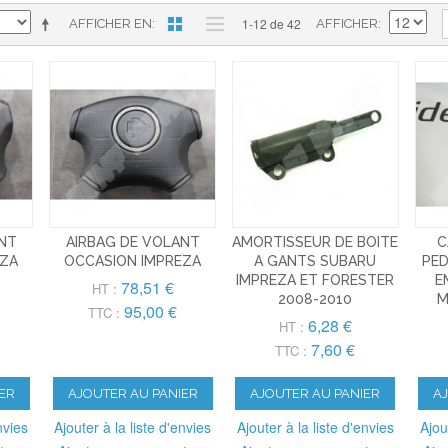
1-12 de 42
AFFICHER EN
AFFICHER
ANT
AIRBAG DE VOLANT
AMORTISSEUR DE BOITE
C
EZA
OCCASION IMPREZA
A GANTS SUBARU
PED
IMPREZA ET FORESTER
E
78,51 €
HT :
2008-2010
M
95,00 €
TTC :
6,28 €
HT :
7,60 €
TTC :
ER
AJOUTER AU PANIER
AJOUTER AU PANIER
A
nvies
Ajouter à la liste d'envies
Ajouter à la liste d'envies
Ajou