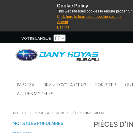
Cookie Policy
This website uses cookies to ensure proper func
Click here to learn about cookie settings.
Accept
Decline
VOTRE LANGUE :
IMPREZA
BRZ / TOYOTA GT 86
FORESTER
OUT
AUTRES MODÈLES
ACCUEIL
/
IMPREZA
/
WRX
/
PIÈCES D'INTÉRIEUR
PIÈCES D'I
MOTS CLÉS POPULAIRES
diesel
tunap