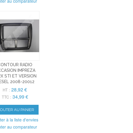
uter au comparateur
CONTOUR RADIO
CASION IMPREZA
X STI ET VERSION
ESEL 2008-20012
28,92 €
HT :
34,99 €
TTC :
JOUTER AU PANIER
ter à la liste d'envies
uter au comparateur