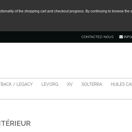
tionality of the shopping cart and checkout progress. By continuing to browse the s
CONTACTEZ-NOUS
INFO
BACK / LEGACY
LEVORG
XV
SOLTERRA
HUILES C
NTÉRIEUR