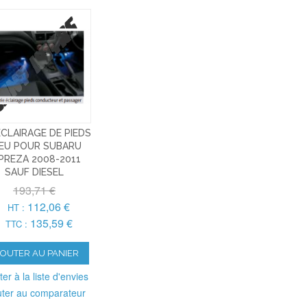
ECLAIRAGE DE PIEDS
EU POUR SUBARU
PREZA 2008-2011
SAUF DIESEL
193,71 €
112,06 €
HT :
135,59 €
TTC :
JOUTER AU PANIER
ter à la liste d'envies
uter au comparateur