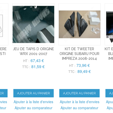
IERE
JEU DE TAPIS D ORIGINE
KIT DE TWEETER
KIT 
STI
WRX 2001-2007
ORIGINE SUBARU POUR
BL
IMPREZA 2008-2014
IM
67,43 €
HT :
73,96 €
HT :
81,59 €
TTC :
89,49 €
TTC :
ER
AJOUTER AU PANIER
AJOUTER AU PANIER
A
nvies
Ajouter à la liste d'envies
Ajouter à la liste d'envies
Ajou
teur
Ajouter au comparateur
Ajouter au comparateur
Ajo