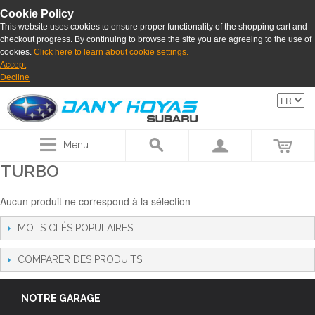
Cookie Policy
This website uses cookies to ensure proper functionality of the shopping cart and
checkout progress. By continuing to browse the site you are agreeing to the use of
cookies.
Click here to learn about cookie settings.
Accept
Decline
Menu
TURBO
Aucun produit ne correspond à la sélection
MOTS CLÉS POPULAIRES
COMPARER DES PRODUITS
NOTRE GARAGE