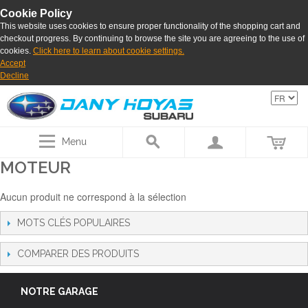
Cookie Policy
This website uses cookies to ensure proper functionality of the shopping cart and
checkout progress. By continuing to browse the site you are agreeing to the use of
cookies.
Click here to learn about cookie settings.
Accept
Decline
Menu
MOTEUR
Aucun produit ne correspond à la sélection
MOTS CLÉS POPULAIRES
COMPARER DES PRODUITS
NOTRE GARAGE