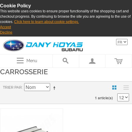
Cookie Policy
This website uses cookies to ensure proper functionality of the shopping cart and
checkout progress. By continuing to browse the site you are agreeing to the use of
cookies.
Click here to learn about cookie settings.
Accept
Decline
Menu
CARROSSERIE
TRIER PAR
1 article(s)