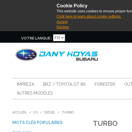
Cookie Policy
This website uses cookies to ensure proper func
Click here to learn about cookie settings.
Accept
Decline
VOTRE LANGUE :
IMPREZA
BRZ / TOYOTA GT 86
FORESTER
OUT
AUTRES MODÈLES
ACCUEIL
/
XV
/
DIESEL
/
TURBO
TURBO
MOTS CLÉS POPULAIRES
diesel
tunap