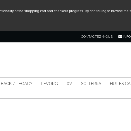
tionality of the shopping cart and checkout progress. By continuing to browse the s
CONTACTEZ-NOUS
INFO
BACK / LEGACY
LEVORG
XV
SOLTERRA
HUILES C