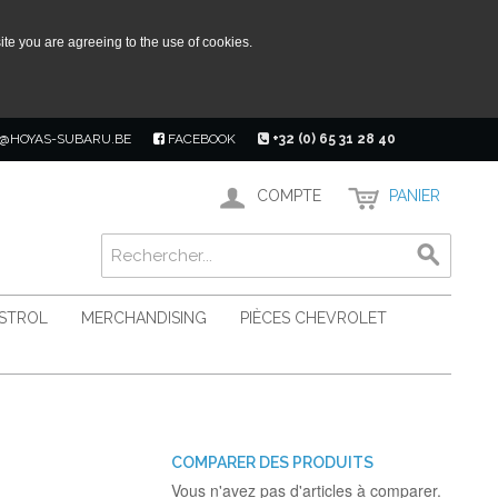
ite you are agreeing to the use of cookies.
@HOYAS-SUBARU.BE
FACEBOOK
+32 (0) 65 31 28 40
COMPTE
PANIER
ASTROL
MERCHANDISING
PIÈCES CHEVROLET
COMPARER DES PRODUITS
Vous n'avez pas d'articles à comparer.