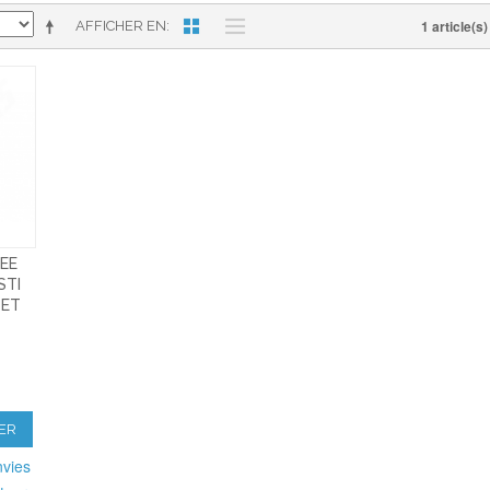
1 article(s)
AFFICHER EN
VEE
STI
 ET
ER
nvies