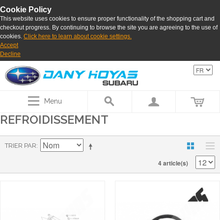
Cookie Policy
This website uses cookies to ensure proper functionality of the shopping cart and
checkout progress. By continuing to browse the site you are agreeing to the use of
cookies.
Click here to learn about cookie settings.
Accept
Decline
Menu
REFROIDISSEMENT
TRIER PAR
4 article(s)