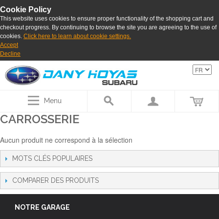
Cookie Policy
This website uses cookies to ensure proper functionality of the shopping cart and
checkout progress. By continuing to browse the site you are agreeing to the use of
cookies.
Click here to learn about cookie settings.
Accept
Decline
Menu
CARROSSERIE
Aucun produit ne correspond à la sélection
MOTS CLÉS POPULAIRES
COMPARER DES PRODUITS
NOTRE GARAGE