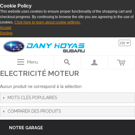
Cookie Policy
This website uses cookies to ensure proper functionality of the shopping cart and
checkout progress. By continuing to browse the site you are agreeing to the use of
cookies.
Click here to learn about cookie settings.
Accept
Decline
Menu
ELECTRICITÉ MOTEUR
Aucun produit ne correspond à la sélection
MOTS CLÉS POPULAIRES
COMPARER DES PRODUITS
NOTRE GARAGE