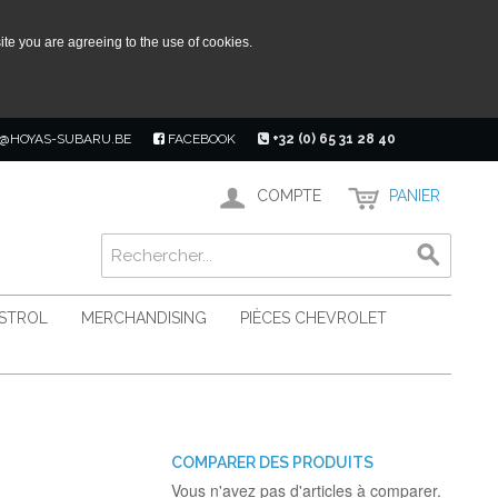
ite you are agreeing to the use of cookies.
@HOYAS-SUBARU.BE
FACEBOOK
+32 (0) 65 31 28 40
COMPTE
PANIER
ASTROL
MERCHANDISING
PIÈCES CHEVROLET
COMPARER DES PRODUITS
Vous n'avez pas d'articles à comparer.