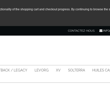
tionality of the shopping cart and checkout progress. By continuing to browse the s
CONTACTEZ-NOUS
INFO
BACK / LEGACY
LEVORG
XV
SOLTERRA
HUILES C