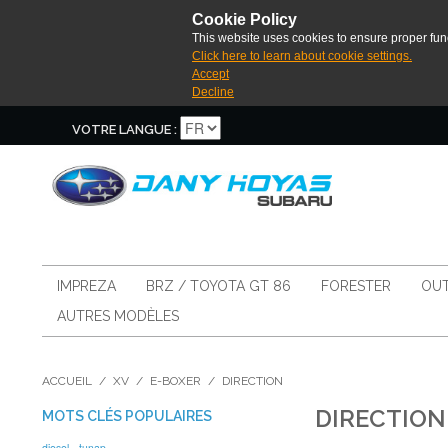
Cookie Policy
This website uses cookies to ensure proper func
Click here to learn about cookie settings.
Accept
Decline
VOTRE LANGUE :
IMPREZA
BRZ / TOYOTA GT 86
FORESTER
OUT
AUTRES MODÈLES
ACCUEIL
/
XV
/
E-BOXER
/
DIRECTION
DIRECTION
MOTS CLÉS POPULAIRES
diesel
tunap