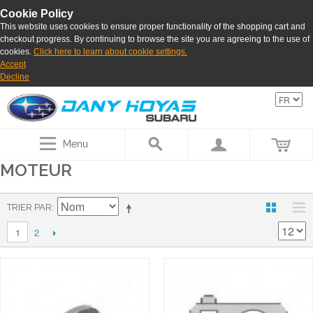
Cookie Policy
This website uses cookies to ensure proper functionality of the shopping cart and
checkout progress. By continuing to browse the site you are agreeing to the use of
cookies.
Click here to learn about cookie settings.
Accept
Decline
Menu
MOTEUR
TRIER PAR
2
1