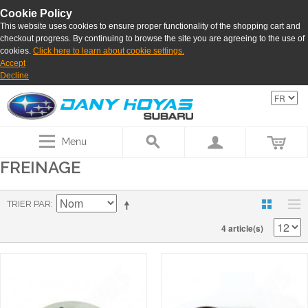
Cookie Policy
This website uses cookies to ensure proper functionality of the shopping cart and
checkout progress. By continuing to browse the site you are agreeing to the use of
cookies.
Click here to learn about cookie settings.
Accept
Decline
Menu
FREINAGE
TRIER PAR
4 article(s)