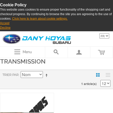
Cookie Policy
This website uses cookies to ensure proper functionality of the shopping cart and
checkout progress. By continuing to browse the site you are agreeing to the use of
cookies.
Click here to learn about cookie settings.
Accept
Decline
Menu
TRANSMISSION
TRIER PAR
1 article(s)