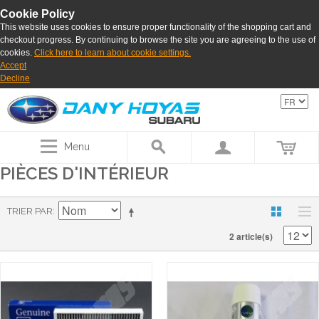
Cookie Policy
This website uses cookies to ensure proper functionality of the shopping cart and
checkout progress. By continuing to browse the site you are agreeing to the use of
cookies.
Click here to learn about cookie settings.
Accept
Decline
Menu
PIÈCES D'INTÉRIEUR
TRIER PAR
2 article(s)