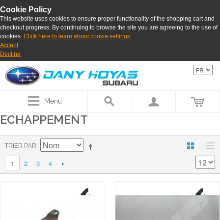
Cookie Policy
This website uses cookies to ensure proper functionality of the shopping cart and
checkout progress. By continuing to browse the site you are agreeing to the use of
cookies.
Click here to learn about cookie settings.
Accept
Decline
Menu
ECHAPPEMENT
TRIER PAR
2
3
4
1