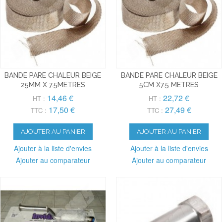
BANDE PARE CHALEUR BEIGE
BANDE PARE CHALEUR BEIGE
25MM X 7.5METRES
5CM X7.5 METRES
14,46 €
22,72 €
HT :
HT :
17,50 €
27,49 €
TTC :
TTC :
AJOUTER AU PANIER
AJOUTER AU PANIER
Ajouter à la liste d'envies
Ajouter à la liste d'envies
Ajouter au comparateur
Ajouter au comparateur