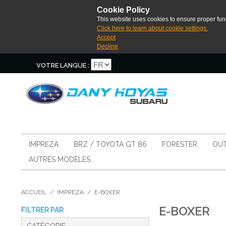
Cookie Policy
This website uses cookies to ensure proper func
Click here to learn about cookie settings.
Accept
Decline
VOTRE LANGUE :
IMPREZA
BRZ / TOYOTA GT 86
FORESTER
OUT
AUTRES MODÈLES
ACCUEIL
/
IMPREZA
/
E-BOXER
E-BOXER
FILTRER PAR