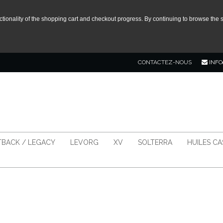
tionality of the shopping cart and checkout progress. By continuing to browse the s
CONTACTEZ-NOUS
INFO
BACK / LEGACY
LEVORG
XV
SOLTERRA
HUILES C