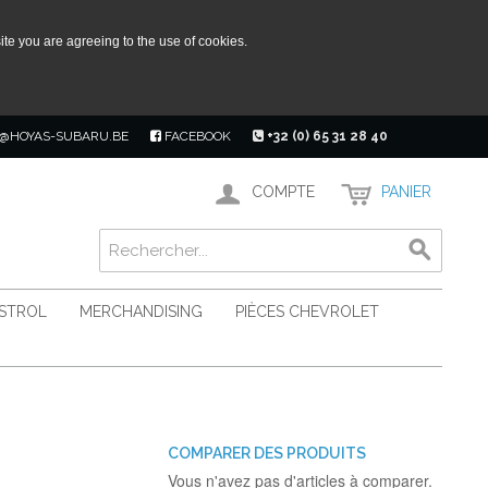
ite you are agreeing to the use of cookies.
@HOYAS-SUBARU.BE
FACEBOOK
+32 (0) 65 31 28 40
COMPTE
PANIER
ASTROL
MERCHANDISING
PIÈCES CHEVROLET
COMPARER DES PRODUITS
Vous n'avez pas d'articles à comparer.