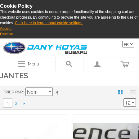
Cookie Policy
This website uses cookies to ensure proper functionality of the shopping cart and
checkout progress. By continuing to browse the site you are agreeing to the use of
cookies.
Click here to learn about cookie settings.
Accept
Decline
Menu
JANTES
TRIER PAR
2
1