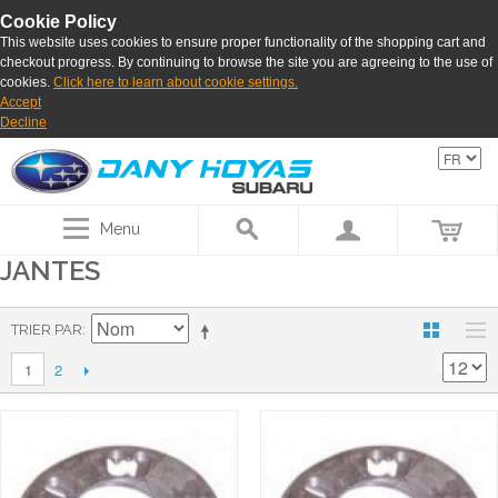
Cookie Policy
This website uses cookies to ensure proper functionality of the shopping cart and
checkout progress. By continuing to browse the site you are agreeing to the use of
cookies.
Click here to learn about cookie settings.
Accept
Decline
Menu
JANTES
TRIER PAR
2
1