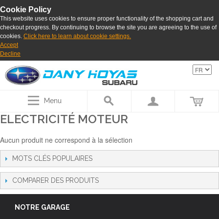
Cookie Policy
This website uses cookies to ensure proper functionality of the shopping cart and
checkout progress. By continuing to browse the site you are agreeing to the use of
cookies.
Click here to learn about cookie settings.
Accept
Decline
Menu
ELECTRICITÉ MOTEUR
Aucun produit ne correspond à la sélection
MOTS CLÉS POPULAIRES
COMPARER DES PRODUITS
NOTRE GARAGE