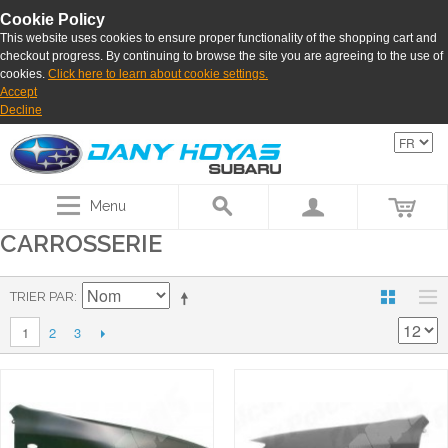
Cookie Policy
This website uses cookies to ensure proper functionality of the shopping cart and
checkout progress. By continuing to browse the site you are agreeing to the use of
cookies.
Click here to learn about cookie settings.
Accept
Decline
Menu
CARROSSERIE
TRIER PAR
2
3
1