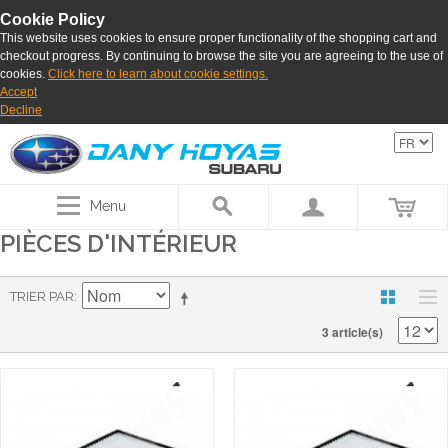
Cookie Policy
This website uses cookies to ensure proper functionality of the shopping cart and
checkout progress. By continuing to browse the site you are agreeing to the use of
cookies.
Click here to learn about cookie settings.
Accept
Decline
Menu
PIÈCES D'INTÉRIEUR
TRIER PAR
3 article(s)