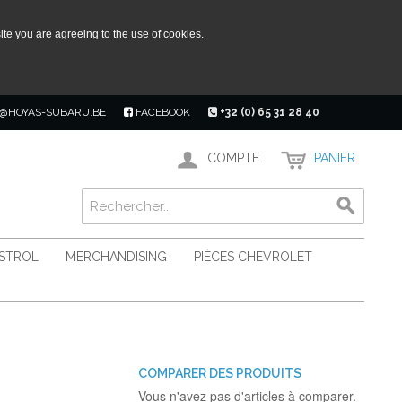
ite you are agreeing to the use of cookies.
@HOYAS-SUBARU.BE
FACEBOOK
+32 (0) 65 31 28 40
COMPTE
PANIER
ASTROL
MERCHANDISING
PIÈCES CHEVROLET
COMPARER DES PRODUITS
Vous n'avez pas d'articles à comparer.