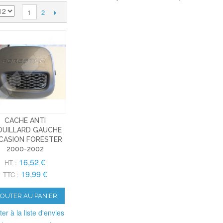
2
1
CACHE ANTI
OUILLARD GAUCHE
CASION FORESTER
2000-2002
16,52 €
HT :
19,99 €
TTC :
JOUTER AU PANIER
ter à la liste d'envies