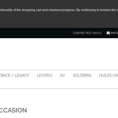
tionality of the shopping cart and checkout progress. By continuing to browse the s
CONTACTEZ-NOUS
INFO
BACK / LEGACY
LEVORG
XV
SOLTERRA
HUILES C
OCCASION