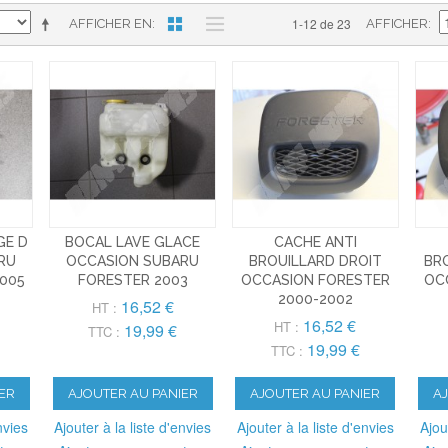
1-12 de 23
AFFICHER EN
AFFICHER
GE D
BOCAL LAVE GLACE
CACHE ANTI
RU
OCCASION SUBARU
BROUILLARD DROIT
BR
005
FORESTER 2003
OCCASION FORESTER
OC
2000-2002
16,52 €
HT :
16,52 €
HT :
19,99 €
TTC :
19,99 €
TTC :
ER
AJOUTER AU PANIER
AJOUTER AU PANIER
A
nvies
Ajouter à la liste d'envies
Ajouter à la liste d'envies
Ajou