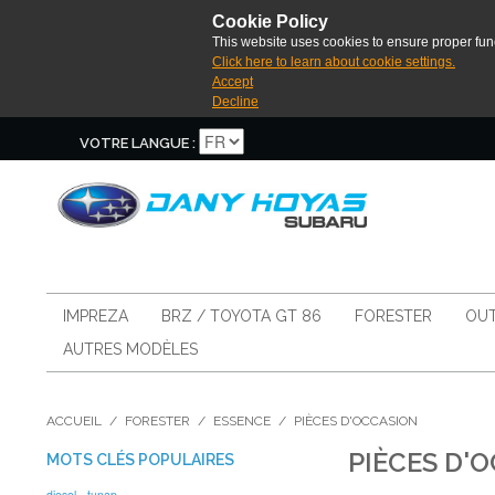
Cookie Policy
This website uses cookies to ensure proper func
Click here to learn about cookie settings.
Accept
Decline
VOTRE LANGUE :
IMPREZA
BRZ / TOYOTA GT 86
FORESTER
OUT
AUTRES MODÈLES
ACCUEIL
/
FORESTER
/
ESSENCE
/
PIÈCES D'OCCASION
PIÈCES D'
MOTS CLÉS POPULAIRES
diesel
tunap