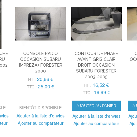
CHE
CONSOLE RADIO
CONTOUR DE PHARE
RU
OCCASION SUBARU
AVANT GRIS CLAIR
OC
2002
IMPREZA+ FORESTER
DROIT OCCASION
2000
SUBARU FORESTER
2003-2005
20,66 €
HT :
16,52 €
HT :
25,00 €
TTC :
19,99 €
TTC :
AJOUTER AU PANIER
A
BLE
BIENTÔT DISPONIBLE
nvies
Ajouter à la liste d'envies
Ajouter à la liste d'envies
Ajou
teur
Ajouter au comparateur
Ajouter au comparateur
Ajo