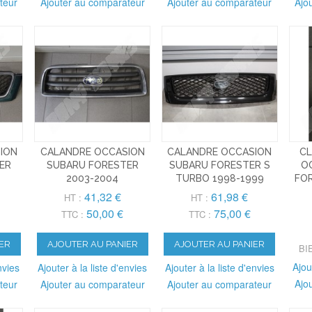
teur
Ajouter au comparateur
Ajouter au comparateur
Ajo
ION
CALANDRE OCCASION
CALANDRE OCCASION
CL
ER
SUBARU FORESTER
SUBARU FORESTER S
O
2003-2004
TURBO 1998-1999
FOR
41,32 €
61,98 €
HT :
HT :
50,00 €
75,00 €
TTC :
TTC :
ER
AJOUTER AU PANIER
AJOUTER AU PANIER
BI
Ajou
nvies
Ajouter à la liste d'envies
Ajouter à la liste d'envies
Ajo
teur
Ajouter au comparateur
Ajouter au comparateur