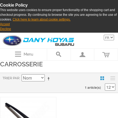
Cookie Policy
This website uses cookies to ensure proper functionality of the shopping cart and
checkout progress. By continuing to browse the site you are agreeing to the use of
cookies.
Click here to learn about cookie settings.
Accept
Decline
Menu
CARROSSERIE
TRIER PAR
1 article(s)