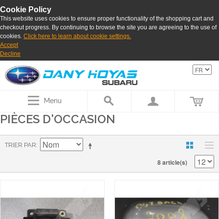
Cookie Policy
This website uses cookies to ensure proper functionality of the shopping cart and
checkout progress. By continuing to browse the site you are agreeing to the use of
cookies.
Click here to learn about cookie settings.
Accept
Decline
Menu
PIÈCES D'OCCASION
TRIER PAR
8 article(s)