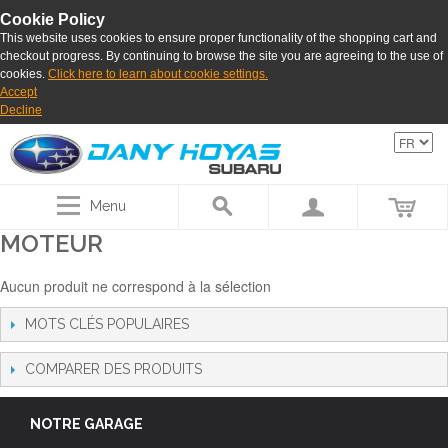
Cookie Policy
This website uses cookies to ensure proper functionality of the shopping cart and
checkout progress. By continuing to browse the site you are agreeing to the use of
cookies.
Click here to learn about cookie settings.
Accept
Decline
Menu
MOTEUR
Aucun produit ne correspond à la sélection
MOTS CLÉS POPULAIRES
COMPARER DES PRODUITS
NOTRE GARAGE