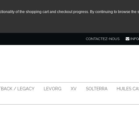
tionality of the shopping cart and checkout progress. By continuing to browse the s
CONTACTEZ-NOUS
INFO
BACK / LEGACY
LEVORG
XV
SOLTERRA
HUILES C