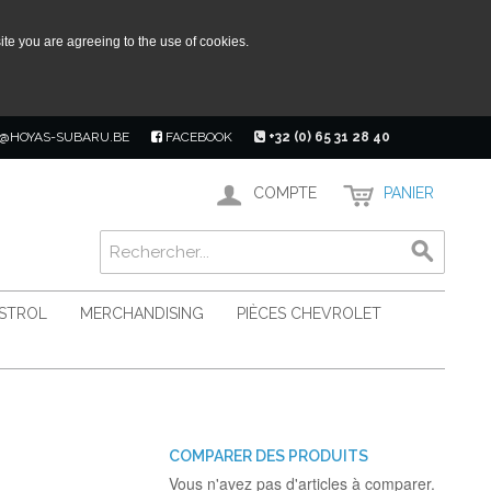
ite you are agreeing to the use of cookies.
@HOYAS-SUBARU.BE
FACEBOOK
+32 (0) 65 31 28 40
COMPTE
PANIER
ASTROL
MERCHANDISING
PIÈCES CHEVROLET
COMPARER DES PRODUITS
Vous n'avez pas d'articles à comparer.