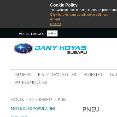
Cookie Policy
This website uses cookies to ensure proper func
Click here to learn about cookie settings.
Accept
Decline
VOTRE LANGUE :
IMPREZA
BRZ / TOYOTA GT 86
FORESTER
OUT
AUTRES MODÈLES
ACCUEIL
/
XV
/
E-BOXER
/
PNEU
PNEU
MOTS CLÉS POPULAIRES
diesel
tunap