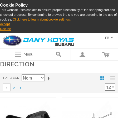
Cookie Policy
This website uses cookies to ensure proper functionality of the shopping cart and
checkout progress. By continuing to browse the site you are agreeing to the use of
cookies.
Click here to learn about cookie settings.
Accept
Decline
Menu
DIRECTION
TRIER PAR
2
1