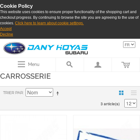
Cookie Policy
This website uses cookies to ensure proper functionality of the shopping cart and
checkout progress. By continuing to browse the site you are agreeing to the use of
cookies.
Click here to learn about cookie settings.
Accept
Decline
Menu
CARROSSERIE
TRIER PAR
3 article(s)